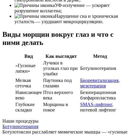
УФ-излучение — ускоряет
разрушение коллагена;
Нарушение сна и хроническая
усталость — ухудшают микроциркуляцию.
Виды морщин вокруг глаз и что с
ними делать
Вид
Как выглядит
Метод
Лучики в
«Гусиные
уголках глаз при
Ботулинотерапия
лапки»
улыбке
Мелкая
Паутинка под
Биоревитализация
,
сеточка
глазами
мезотерапия
Нависающее
Птоз верхнего
Безоперационная
веко
века
блефаропластика
Глубокие
Морщины в
SMAS-лифтинг
,
складки
покое
нитевой лифтинг
Наши процедуры
Ботулинотерапия
Ботулотоксин расслабляет мимические мышцы — «гусиные