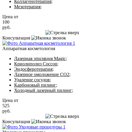
Коллагенотерапия
;
Мезотерапия
;
Цена от
100
руб.
Записаться на приём
Консультация
Аппаратная косметология
Лазерная эпиляция Magic
;
Криолиполиз Coccon
;
Эндосферотерапия
;
Лазерное омоложение CO2
;
Удаление сосудов
;
Карбоновый пилинг
;
Холодный лазерный пилинг
;
Цена от
525
руб.
Записаться на приём
Консультация