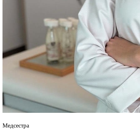
Лукиных Арина Дмитриевна
Медсестра