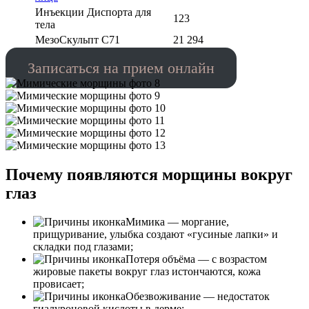
Инъекции Диспорта для
123
тела
МезоСкульпт С71
21 294
Записаться на прием онлайн
Почему появляются морщины вокруг
глаз
Мимика — моргание,
прищуривание, улыбка создают «гусиные лапки» и
складки под глазами;
Потеря объёма — с возрастом
жировые пакеты вокруг глаз истончаются, кожа
провисает;
Обезвоживание — недостаток
гиалуроновой кислоты в дерме;