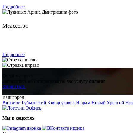
Подробнее
Лукиных Арина Дмитриевна
Медсестра
ЗАПИСАТЬСЯ
Подробнее
Онлайн-запись
Запишитесь на интересующую вас услугу
онлайн
Записаться
Ваш город
Винзили
Губкинский
Заводоуковск
Надым
Новый Уренгой
Ноя
Мы в соцсетях