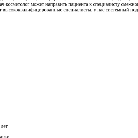
ач-косметолог может направить пациента к специалисту смежног
высококвалифицированные специалисты, у нас системный подход
 лет
 кожи