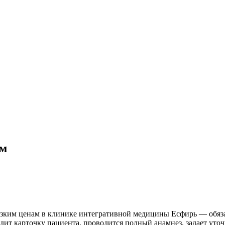
ом
низким ценам в клинике интегративной медицины Есфирь — обяз
водит карточку пациента, проводится полный анамнез, задает ут