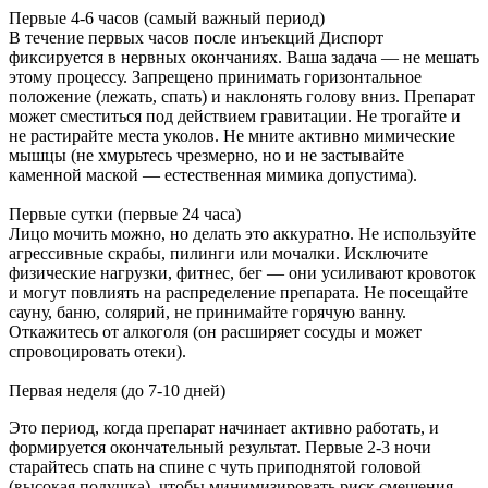
Первые 4-6 часов (самый важный период)
В течение первых часов после инъекций Диспорт
фиксируется в нервных окончаниях. Ваша задача — не мешать
этому процессу. Запрещено принимать горизонтальное
положение (лежать, спать) и наклонять голову вниз. Препарат
может сместиться под действием гравитации. Не трогайте и
не растирайте места уколов. Не мните активно мимические
мышцы (не хмурьтесь чрезмерно, но и не застывайте
каменной маской — естественная мимика допустима).
Первые сутки (первые 24 часа)
Лицо мочить можно, но делать это аккуратно. Не используйте
агрессивные скрабы, пилинги или мочалки. Исключите
физические нагрузки, фитнес, бег — они усиливают кровоток
и могут повлиять на распределение препарата. Не посещайте
сауну, баню, солярий, не принимайте горячую ванну.
Откажитесь от алкоголя (он расширяет сосуды и может
спровоцировать отеки).
Первая неделя (до 7-10 дней)
Это период, когда препарат начинает активно работать, и
формируется окончательный результат. Первые 2-3 ночи
старайтесь спать на спине с чуть приподнятой головой
(высокая подушка), чтобы минимизировать риск смещения.