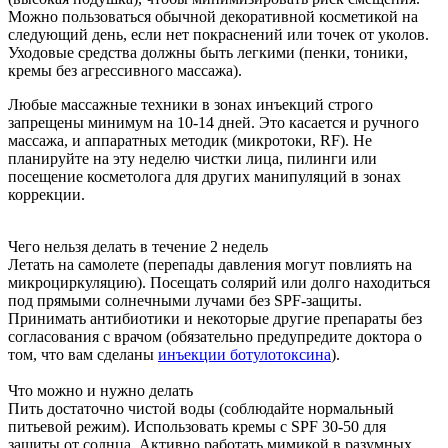
Можно пользоваться обычной декоративной косметикой на
следующий день, если нет покраснений или точек от уколов.
Уходовые средства должны быть легкими (пенки, тоники,
кремы без агрессивного массажа).
Любые массажные техники в зонах инъекций строго
запрещены минимум на 10-14 дней. Это касается и ручного
массажа, и аппаратных методик (микротоки, RF). Не
планируйте на эту неделю чистки лица, пилинги или
посещение косметолога для других манипуляций в зонах
коррекции.
Чего нельзя делать в течение 2 недель
Летать на самолете (перепады давления могут повлиять на
микроциркуляцию). Посещать солярий или долго находиться
под прямыми солнечными лучами без SPF-защиты.
Принимать антибиотики и некоторые другие препараты без
согласования с врачом (обязательно предупредите доктора о
том, что вам сделаны
инъекции ботулотоксина
).
Что можно и нужно делать
Пить достаточно чистой воды (соблюдайте нормальный
питьевой режим). Использовать кремы с SPF 30-50 для
защиты от солнца. Активно работать мимикой в разумных