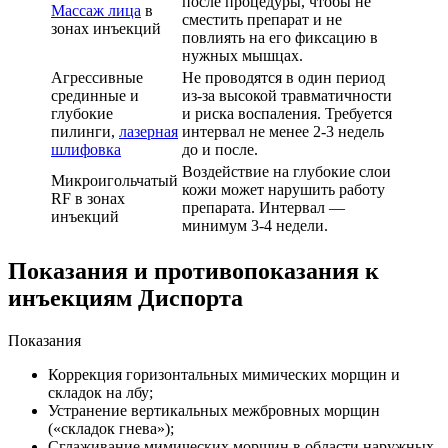
после процедуры, чтобы не
Массаж лица
в
сместить препарат и не
зонах инъекций
повлиять на его фиксацию в
нужных мышцах.
Агрессивные
Не проводятся в один период
срединные и
из-за высокой травматичности
глубокие
и риска воспаления. Требуется
пилинги,
лазерная
интервал не менее 2-3 недель
шлифовка
до и после.
Воздействие на глубокие слои
Микроигольчатый
кожи может нарушить работу
RF в зонах
препарата. Интервал —
инъекций
минимум 3-4 недели.
Показания и противопоказания к
инъекциям Диспорта
Показания
Коррекция горизонтальных мимических морщин и
складок на лбу;
Устранение вертикальных межбровных морщин
(«складок гнева»);
Сглаживание мимических морщин в области наружных