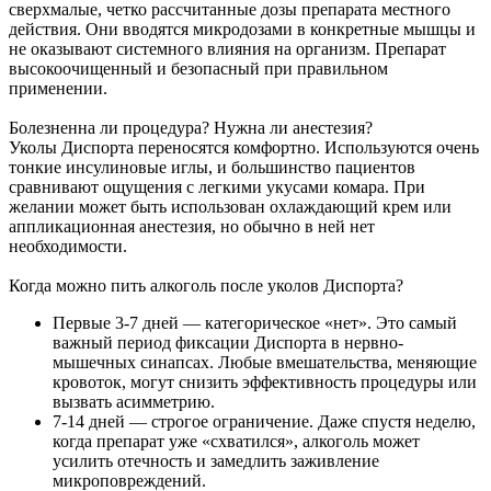
сверхмалые, четко рассчитанные дозы препарата местного
действия. Они вводятся микродозами в конкретные мышцы и
не оказывают системного влияния на организм. Препарат
высокоочищенный и безопасный при правильном
применении.
Болезненна ли процедура? Нужна ли анестезия?
Уколы Диспорта переносятся комфортно. Используются очень
тонкие инсулиновые иглы, и большинство пациентов
сравнивают ощущения с легкими укусами комара. При
желании может быть использован охлаждающий крем или
аппликационная анестезия, но обычно в ней нет
необходимости.
Когда можно пить алкоголь после уколов Диспорта?
Первые 3-7 дней — категорическое «нет». Это самый
важный период фиксации Диспорта в нервно-
мышечных синапсах. Любые вмешательства, меняющие
кровоток, могут снизить эффективность процедуры или
вызвать асимметрию.
7-14 дней — строгое ограничение. Даже спустя неделю,
когда препарат уже «схватился», алкоголь может
усилить отечность и замедлить заживление
микроповреждений.