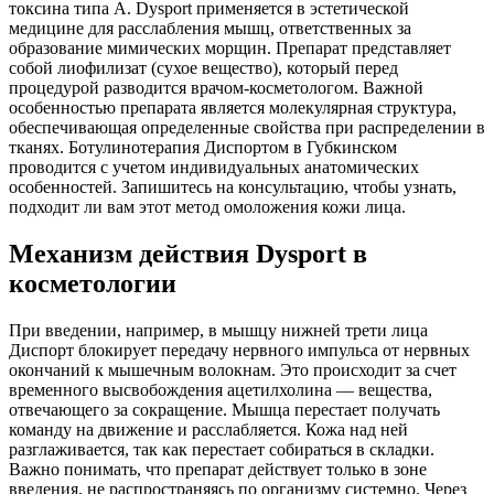
токсина типа А. Dysport применяется в эстетической
медицине для расслабления мышц, ответственных за
образование мимических морщин. Препарат представляет
собой лиофилизат (сухое вещество), который перед
процедурой разводится врачом-косметологом. Важной
особенностью препарата является молекулярная структура,
обеспечивающая определенные свойства при распределении в
тканях. Ботулинотерапия Диспортом в Губкинском
проводится с учетом индивидуальных анатомических
особенностей. Запишитесь на консультацию, чтобы узнать,
подходит ли вам этот метод омоложения кожи лица.
Механизм действия Dysport в
косметологии
При введении, например, в мышцу нижней трети лица
Диспорт блокирует передачу нервного импульса от нервных
окончаний к мышечным волокнам. Это происходит за счет
временного высвобождения ацетилхолина — вещества,
отвечающего за сокращение. Мышца перестает получать
команду на движение и расслабляется. Кожа над ней
разглаживается, так как перестает собираться в складки.
Важно понимать, что препарат действует только в зоне
введения, не распространяясь по организму системно. Через