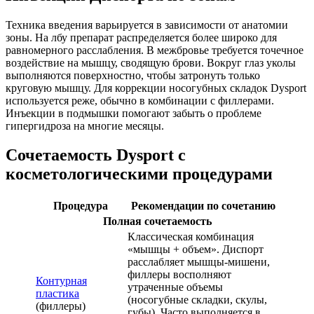
Техника введения варьируется в зависимости от анатомии
зоны. На лбу препарат распределяется более широко для
равномерного расслабления. В межбровье требуется точечное
воздействие на мышцу, сводящую брови. Вокруг глаз уколы
выполняются поверхностно, чтобы затронуть только
круговую мышцу. Для коррекции носогубных складок Dysport
используется реже, обычно в комбинации с филлерами.
Инъекции в подмышки помогают забыть о проблеме
гипергидроза на многие месяцы.
Сочетаемость Dysport с
косметологическими процедурами
Процедура
Рекомендации по сочетанию
Полная сочетаемость
Классическая комбинация
«мышцы + объем». Диспорт
расслабляет мышцы-мишени,
филлеры восполняют
Контурная
утраченные объемы
пластика
(носогубные складки, скулы,
(филлеры)
губы). Часто выполняется в