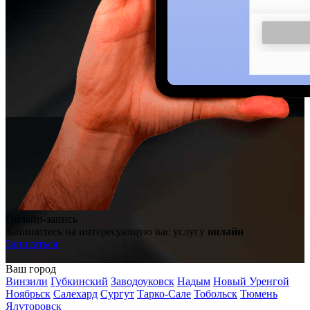
Онлайн-запись
Запишитесь на интересующую вас услугу
онлайн
Записаться
Ваш город
Винзили
Губкинский
Заводоуковск
Надым
Новый Уренгой
Ноябрьск
Салехард
Сургут
Тарко-Сале
Тобольск
Тюмень
Ялуторовск