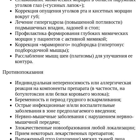
уголков глаз («гусиных лапок»);
Коррекция опущения уголков рта и кисетных морщин
вокруг губ;
Лечение гипергидроза (повышенной потливости)
подмышечных впадин, ладоней и стоп;
Профилактика формирования глубоких мимических
морщин у пациентов с активной мимикой;
Коррекция «мраморного» подбородка (гипертонус
подбородочной мышцы);
Расслабление мышц шеи (платизмы) для улучшения ее
контура.
Противопоказания
Индивидуальная непереносимость или аллергическая
реакция на компоненты препарата (в частности, на
ботулотоксин или белки коровьего молока);
Беременность и период грудного вскармливания;
Острые инфекционные и/или воспалительные
заболевания в зоне предполагаемого введения;
Нервно-мышечные заболевания с нарушением нервно-
мышечной передачи;
Злокачественные новообразования любой локализации;
Прием некоторых лекарственных препаратов;
Выраженный птоз (опущение) мягких тканей лица