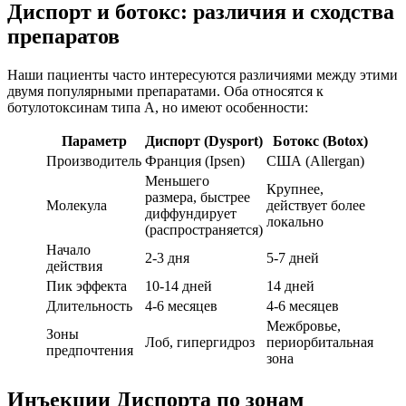
Диспорт и ботокс: различия и сходства
препаратов
Наши пациенты часто интересуются различиями между этими
двумя популярными препаратами. Оба относятся к
ботулотоксинам типа А, но имеют особенности:
Параметр
Диспорт (Dysport)
Ботокс (Botox)
Производитель
Франция (Ipsen)
США (Allergan)
Меньшего
Крупнее,
размера, быстрее
Молекула
действует более
диффундирует
локально
(распространяется)
Начало
2-3 дня
5-7 дней
действия
Пик эффекта
10-14 дней
14 дней
Длительность
4-6 месяцев
4-6 месяцев
Межбровье,
Зоны
Лоб, гипергидроз
периорбитальная
предпочтения
зона
Инъекции Диспорта по зонам