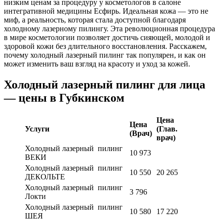
низким ценам за процедуру у косметологов в салоне
интегративной медицины Есфирь. Идеальная кожа — это не
миф, а реальность, которая стала доступной благодаря
холодному лазерному пилингу. Эта революционная процедура
в мире косметологии позволяет достичь сияющей, молодой и
здоровой кожи без длительного восстановления. Расскажем,
почему холодный лазерный пилинг так популярен, и как он
может изменить ваш взгляд на красоту и уход за кожей.
Холодный лазерный пилинг для лица
— цены в Губкинском
Цена
Цена
Услуги
(Глав.
(Врач)
врач)
Холодный лазерный пилинг
10 973
ВЕКИ
Холодный лазерный пилинг
10 550
20 265
ДЕКОЛЬТЕ
Холодный лазерный пилинг
3 796
Локти
Холодный лазерный пилинг
10 580
17 220
ШЕЯ