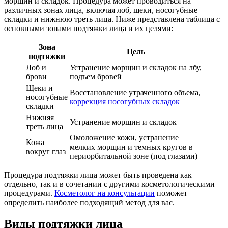
морщин и складок. Процедура может проводиться на
различных зонах лица, включая лоб, щеки, носогубные
складки и нижнюю треть лица. Ниже представлена таблица с
основными зонами подтяжки лица и их целями:
Зона
Цель
подтяжки
Лоб и
Устранение морщин и складок на лбу,
брови
подъем бровей
Щеки и
Восстановление утраченного объема,
носогубные
коррекция носогубных складок
складки
Нижняя
Устранение морщин и складок
треть лица
Омоложение кожи, устранение
Кожа
мелких морщин и темных кругов в
вокруг глаз
периорбитальной зоне (под глазами)
Процедура подтяжки лица может быть проведена как
отдельно, так и в сочетании с другими косметологическими
процедурами.
Косметолог на консультации
поможет
определить наиболее подходящий метод для вас.
Виды подтяжки лица