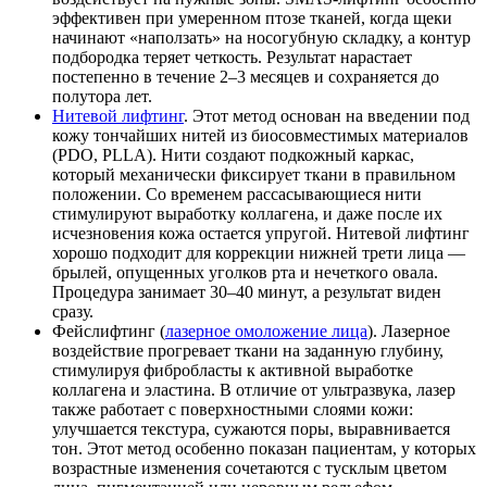
эффективен при умеренном птозе тканей, когда щеки
начинают «наползать» на носогубную складку, а контур
подбородка теряет четкость. Результат нарастает
постепенно в течение 2–3 месяцев и сохраняется до
полутора лет.
Нитевой лифтинг
. Этот метод основан на введении под
кожу тончайших нитей из биосовместимых материалов
(PDO, PLLA). Нити создают подкожный каркас,
который механически фиксирует ткани в правильном
положении. Со временем рассасывающиеся нити
стимулируют выработку коллагена, и даже после их
исчезновения кожа остается упругой. Нитевой лифтинг
хорошо подходит для коррекции нижней трети лица —
брылей, опущенных уголков рта и нечеткого овала.
Процедура занимает 30–40 минут, а результат виден
сразу.
Фейслифтинг (
лазерное омоложение лица
). Лазерное
воздействие прогревает ткани на заданную глубину,
стимулируя фибробласты к активной выработке
коллагена и эластина. В отличие от ультразвука, лазер
также работает с поверхностными слоями кожи:
улучшается текстура, сужаются поры, выравнивается
тон. Этот метод особенно показан пациентам, у которых
возрастные изменения сочетаются с тусклым цветом