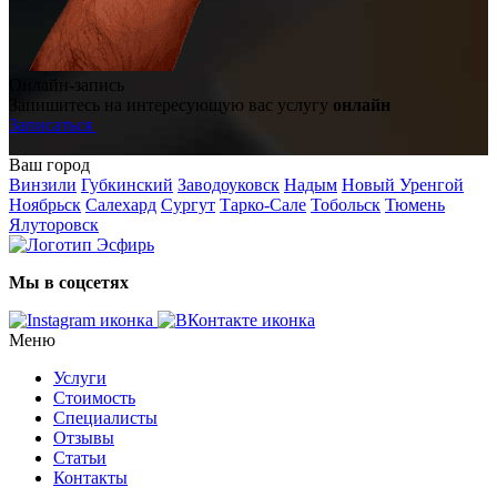
Онлайн-запись
Запишитесь на интересующую вас услугу
онлайн
Записаться
Ваш город
Винзили
Губкинский
Заводоуковск
Надым
Новый Уренгой
Ноябрьск
Салехард
Сургут
Тарко-Сале
Тобольск
Тюмень
Ялуторовск
Мы в соцсетях
Меню
Услуги
Стоимость
Специалисты
Отзывы
Статьи
Контакты