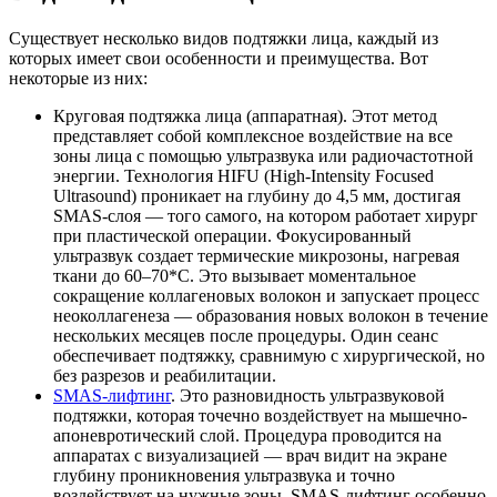
Существует несколько видов подтяжки лица, каждый из
которых имеет свои особенности и преимущества. Вот
некоторые из них:
Круговая подтяжка лица (аппаратная). Этот метод
представляет собой комплексное воздействие на все
зоны лица с помощью ультразвука или радиочастотной
энергии. Технология HIFU (High-Intensity Focused
Ultrasound) проникает на глубину до 4,5 мм, достигая
SMAS-слоя — того самого, на котором работает хирург
при пластической операции. Фокусированный
ультразвук создает термические микрозоны, нагревая
ткани до 60–70*C. Это вызывает моментальное
сокращение коллагеновых волокон и запускает процесс
неоколлагенеза — образования новых волокон в течение
нескольких месяцев после процедуры. Один сеанс
обеспечивает подтяжку, сравнимую с хирургической, но
без разрезов и реабилитации.
SMAS-лифтинг
. Это разновидность ультразвуковой
подтяжки, которая точечно воздействует на мышечно-
апоневротический слой. Процедура проводится на
аппаратах с визуализацией — врач видит на экране
глубину проникновения ультразвука и точно
воздействует на нужные зоны. SMAS-лифтинг особенно