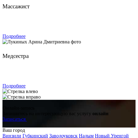
Массажист
ЗАПИСАТЬСЯ
Подробнее
Лукиных Арина Дмитриевна
Медсестра
ЗАПИСАТЬСЯ
Подробнее
Онлайн-запись
Запишитесь на интересующую вас услугу
онлайн
Записаться
Ваш город
Винзили
Губкинский
Заводоуковск
Надым
Новый Уренгой