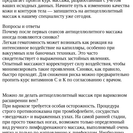
предлагает пройти курс массажа, разработанный с учетом
ваших исходных данных. Начните путь к изменению качества
кожи и контуров тела — запишитесь на антицеллюлитный
массаж к нашему специалисту уже сегодня.
Вопросы и ответы
Почему после первых сеансов антицеллюлитного массажа
иногда появляются синяки?
Легкая гематомность может возникать как реакция на
интенсивное воздействие на капилляры, особенно при
вакуумных или баночных техниках. Это часто
свидетельствует о выраженных застойных явлениях.
Опытный массажист корректирует силу воздействия, чтобы
минимизировать такие проявления. Синяки, как правило,
быстро проходят. Для снижения риска можно предварительно
пропить курс витаминов С и К по согласованию с врачом.
Можно ли делать антицеллюлитный массаж при варикозном
расширении вен?
При варикозе требуется особая осторожность. Процедура
строго противопоказана при тромбофлебите, сосудистых
«звездочках» и выраженных узлах. На самой ранней стадии,
при просто тяжелых ногах, возможен только определенный
вид ручного лимфодренажного массажа, выполняемый очень
мягко и только по направлению к лимфоузлам. Необходима