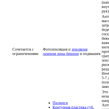
(нап
вну
рук)
Ант
масс
затр
беде
сос
бик
важ
инт
Сочетается с
Фотоэпиляция и
эпиляция
про
ограничениями
лазером зоны бикини
и подмышек
сраз
эпил
рис
раз
Нео
5-7 
пол
заж
Это
нез
нап
Пилинги
Ант
Контурная пластика губ
,