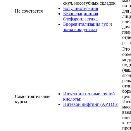
мас
скул, носогубных складок
на т
Ботулинотерапия
Не сочетается
для
Безоперационная
лиц
блефаропластика
вли
Биоревитализация губ
и
друг
зоны вокруг глаз
пла
отде
раз
Это
объ
мод
под
(чащ
яго
реша
отл
бор
Инъекции полимолочной
Самостоятельные
цел
кислоты
;
курсы
Инт
Нитевой лифтинг (APTOS)
масс
вве
или
кат
про