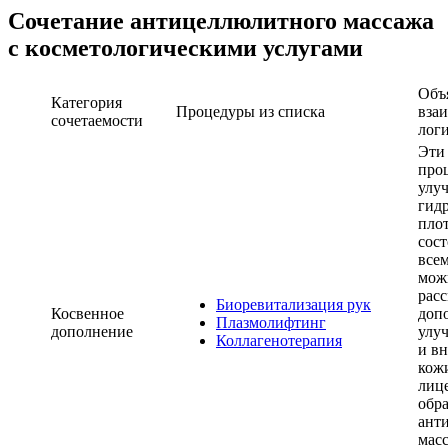
Сочетание антицеллюлитного массажа
с косметологическими услугами
Объ
Категория
Процедуры из списка
вза
сочетаемости
лог
Эти
про
улу
гид
пло
сос
всем
мож
расс
Биоревитализация рук
Косвенное
доп
Плазмолифтинг
дополнение
улу
Коллагенотерапия
и в
кожи
лице
обр
ант
мас