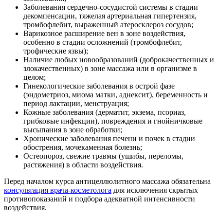
Заболевания сердечно-сосудистой системы в стадии
декомпенсации, тяжелая артериальная гипертензия,
тромбофлебит, выраженный атеросклероз сосудов;
Варикозное расширение вен в зоне воздействия,
особенно в стадии осложнений (тромбофлебит,
трофические язвы);
Наличие любых новообразований (доброкачественных и
злокачественных) в зоне массажа или в организме в
целом;
Гинекологические заболевания в острой фазе
(эндометриоз, миома матки, аднексит), беременность и
период лактации, менструация;
Кожные заболевания (дерматит, экзема, псориаз,
грибковые инфекции), повреждения и гнойничковые
высыпания в зоне обработки;
Хронические заболевания печени и почек в стадии
обострения, мочекаменная болезнь;
Остеопороз, свежие травмы (ушибы, переломы,
растяжения) в области воздействия.
Перед началом курса антицеллюлитного массажа обязательна
консультация врача-косметолога
для исключения скрытых
противопоказаний и подбора адекватной интенсивности
воздействия.