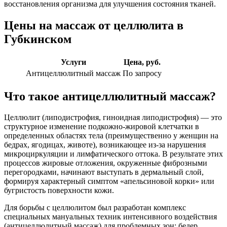
восстановления организма для улучшения состояния тканей.
Цены на массаж от целлюлита в
Губкинском
Услуги
Цена, руб.
Антицеллюлитный массаж
По запросу
Что такое антицеллюлитный массаж?
Целлюлит (липодистрофия, гиноидная липодистрофия) — это
структурное изменение подкожно-жировой клетчатки в
определенных областях тела (преимущественно у женщин на
бедрах, ягодицах, животе), возникающее из-за нарушения
микроциркуляции и лимфатического оттока. В результате этих
процессов жировые отложения, окруженные фиброзными
перегородками, начинают выступать в дермальный слой,
формируя характерный симптом «апельсиновой корки» или
бугристость поверхности кожи.
Для борьбы с целлюлитом был разработан комплекс
специальных мануальных техник интенсивного воздействия
(антицеллюлитный массаж) для проблемных зон: бедер,