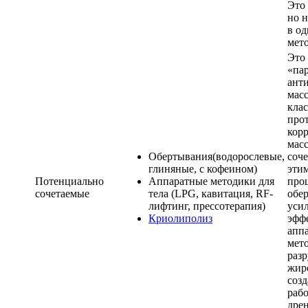
Это
но 
в од
мет
Это 
«па
ант
мас
кла
про
кор
мас
Обертывания(водорослевые,
соче
глиняные, с кофеином)
эти
Потенциально
Аппаратные методики для
про
сочетаемые
тела (LPG, кавитация, RF-
обе
лифтинг, прессотерапия)
уси
Криолиполиз
эффе
апп
мет
раз
жир
созд
раб
дре