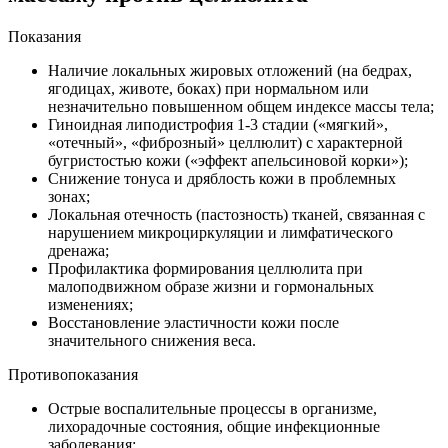
Показания
Наличие локальных жировых отложений (на бедрах,
ягодицах, животе, боках) при нормальном или
незначительно повышенном общем индексе массы тела;
Гиноидная липодистрофия 1-3 стадии («мягкий»,
«отечный», «фиброзный» целлюлит) с характерной
бугристостью кожи («эффект апельсиновой корки»);
Снижение тонуса и дряблость кожи в проблемных
зонах;
Локальная отечность (пастозность) тканей, связанная с
нарушением микроциркуляции и лимфатического
дренажа;
Профилактика формирования целлюлита при
малоподвижном образе жизни и гормональных
изменениях;
Восстановление эластичности кожи после
значительного снижения веса.
Противопоказания
Острые воспалительные процессы в организме,
лихорадочные состояния, общие инфекционные
заболевания;