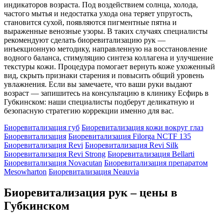
индикаторов возраста. Под воздействием солнца, холода,
частого мытья и недостатка ухода она теряет упругость,
становится сухой, появляются пигментные пятна и
выраженные венозные узоры. В таких случаях специалисты
рекомендуют сделать биоревитализацию рук —
инъекционную методику, направленную на восстановление
водного баланса, стимуляцию синтеза коллагена и улучшение
текстуры кожи. Процедура помогает вернуть коже ухоженный
вид, скрыть признаки старения и повысить общий уровень
увлажнения. Если вы замечаете, что ваши руки выдают
возраст — запишитесь на консультацию в клинику Есфирь в
Губкинском: наши специалисты подберут деликатную и
безопасную стратегию коррекции именно для вас.
Биоревитализация губ
Биоревитализация кожи вокруг глаз
Биоревитализация
Биоревитализация Filorga NCTF 135
Биоревитализация Revi
Биоревитализация Revi Silk
Биоревитализация Revi Strong
Биоревитализация Bellarti
Биоревитализация Novacutan
Биоревитализация препаратом
Mesowharton
Биоревитализация Neauvia
Биоревитализация рук – цены в
Губкинском