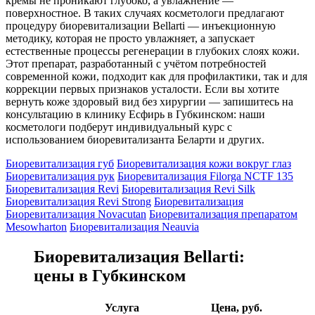
кремы не проникают глубоко, а увлажнение —
поверхностное. В таких случаях косметологи предлагают
процедуру биоревитализации Bellarti — инъекционную
методику, которая не просто увлажняет, а запускает
естественные процессы регенерации в глубоких слоях кожи.
Этот препарат, разработанный с учётом потребностей
современной кожи, подходит как для профилактики, так и для
коррекции первых признаков усталости. Если вы хотите
вернуть коже здоровый вид без хирургии — запишитесь на
консультацию в клинику Есфирь в Губкинском: наши
косметологи подберут индивидуальный курс с
использованием биоревитализанта Беларти и других.
Биоревитализация губ
Биоревитализация кожи вокруг глаз
Биоревитализация рук
Биоревитализация Filorga NCTF 135
Биоревитализация Revi
Биоревитализация Revi Silk
Биоревитализация Revi Strong
Биоревитализация
Биоревитализация Novacutan
Биоревитализация препаратом
Mesowharton
Биоревитализация Neauvia
Биоревитализация Bellarti:
цены в Губкинском
Услуга
Цена, руб.