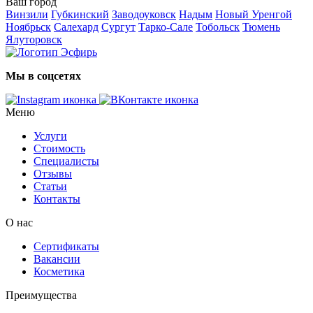
Ваш город
Винзили
Губкинский
Заводоуковск
Надым
Новый Уренгой
Ноябрьск
Салехард
Сургут
Тарко-Сале
Тобольск
Тюмень
Ялуторовск
Мы в соцсетях
Меню
Услуги
Стоимость
Специалисты
Отзывы
Статьи
Контакты
О нас
Сертификаты
Вакансии
Косметика
Преимущества