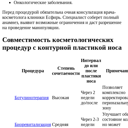
Онкологические заболевания.
Перед процедурой обязательна очная консультация врача-
косметолога клиники Есфирь. Специалист соберет полный
анамнез, выявит возможные ограничения и даст разрешение
на проведение манипуляции.
Совместимость косметологических
процедур с контурной пластикой носа
Интервал
до или
Степень
Процедура
после
Примечан
сочетаемости
пластики
носа
Позволяет
Через 2
комплексно
Ботулинотерапия
Высокая
недели
корректиров
до/после
периназальн
зону
Улучшает об
Через 2-3
состояние ко
Биоревитализация
Средняя
недели
но может