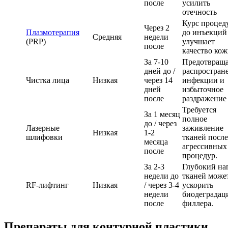
после
усилить
отечность
Курс процед
Через 2
Плазмотерапия
до инъекций
Средняя
недели
(PRP)
улучшает
после
качество ко
За 7-10
Предотвраща
дней до /
распростран
Чистка лица
Низкая
через 14
инфекции и
дней
избыточное
после
раздражение
Требуется
За 1 месяц
полное
до / через
Лазерные
заживление
Низкая
1-2
шлифовки
тканей после
месяца
агрессивных
после
процедур.
За 2-3
Глубокий на
недели до
тканей може
RF-лифтинг
Низкая
/ через 3-4
ускорить
недели
биодеграда
после
филлера.
Препараты для контурной пластики