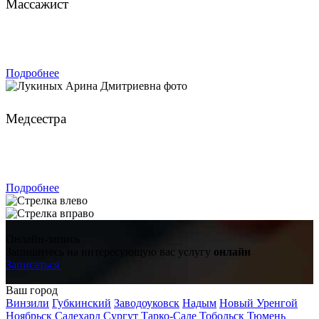
Массажист
ЗАПИСАТЬСЯ
Подробнее
Лукиных Арина Дмитриевна
Медсестра
ЗАПИСАТЬСЯ
Подробнее
Онлайн-запись
Запишитесь на интересующую вас услугу
онлайн
Записаться
Ваш город
Винзили
Губкинский
Заводоуковск
Надым
Новый Уренгой
Ноябрьск
Салехард
Сургут
Тарко-Сале
Тобольск
Тюмень