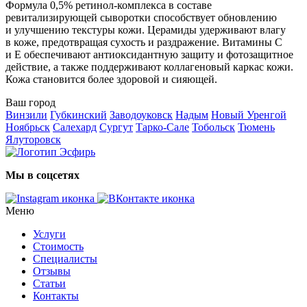
Формула 0,5% ретинол-комплекса в составе
ревитализирующей сыворотки способствует обновлению
и улучшению текстуры кожи. Церамиды удерживают влагу
в коже, предотвращая сухость и раздражение. Витамины С
и Е обеспечивают антиоксидантную защиту и фотозащитное
действие, а также поддерживают коллагеновый каркас кожи.
Кожа становится более здоровой и сияющей.
Ваш город
Винзили
Губкинский
Заводоуковск
Надым
Новый Уренгой
Ноябрьск
Салехард
Сургут
Тарко-Сале
Тобольск
Тюмень
Ялуторовск
Мы в соцсетях
Меню
Услуги
Стоимость
Специалисты
Отзывы
Статьи
Контакты