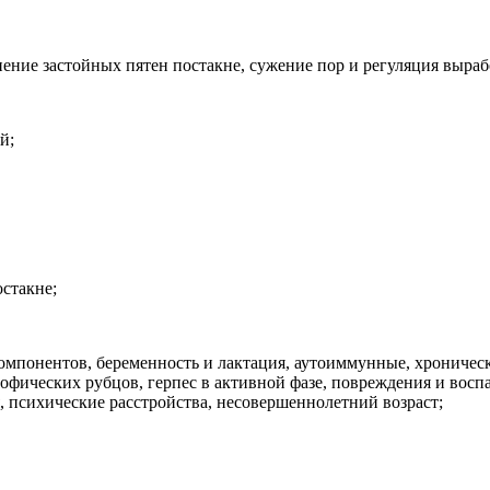
ние застойных пятен постакне, сужение пор и регуляция выраб
й;
остакне;
мпонентов, беременность и лактация, аутоиммунные, хроническ
офических рубцов, герпес в активной фазе, повреждения и восп
 психические расстройства, несовершеннолетний возраст;