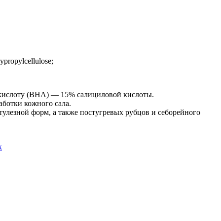
propylcellulose;
кислоту (BHA) — 15% салициловой кислоты.
аботки кожного сала.
тулезной форм, а также постугревых рубцов и себорейного
к