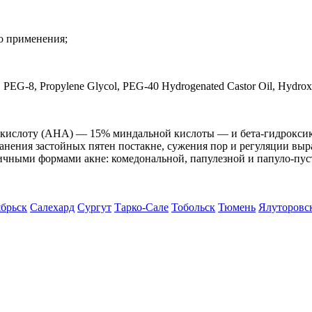
о применения;
a, PEG-8, Propylene Glycol, PEG-40 Hydrogenated Castor Oil, Hydroxy
икислоту (AHA) — 15% миндальной кислоты — и бета-гидрокси
нения застойных пятен постакне, сужения пор и регуляции выр
личными формами акне: комедональной, папулезной и папуло-пус
брьск
Салехард
Сургут
Тарко-Сале
Тобольск
Тюмень
Ялуторовс