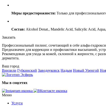
Меры предосторожности:
Только для профессиональног
Состав:
Alcohol Denat., Mandelic Acid, Salicylic Acid, Aqu
Заказать
Профессиональный пилинг, сочетающий в себе альфа-гидрокс
Предназначен для коррекции и профилактики высыпаний, устра
Рекомендован для ухода за кожей, склонной к жирности, с раз
дерматита.
Ваш город
Винзили
Губкинский
Заводоуковск
Надым
Новый Уренгой
Ноя
Мы в соцсетях
Меню
Услуги